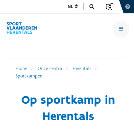
NL
Home
Onze centra
Herentals
Sportkampen
Op sportkamp in
Herentals