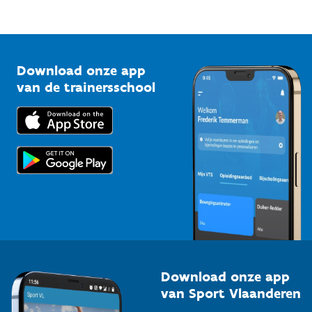
Mountainbikeroutes
Onze nieuwsbrieven
1210 Brussel
G-sport
Vlaamse Trainersschool
Sportclubs
Kennisplatform
Download onze app
Bedrijven
van de trainersschool
Downloads
Trainers en begeleiders
Voor de pers
Scholen
Topsporters
Organisatoren van sportevenementen
Download onze app
van Sport Vlaanderen