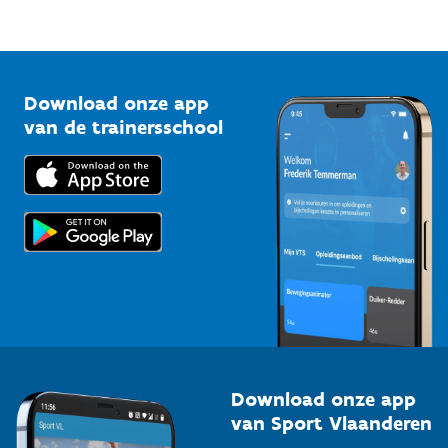
Mountainbikeroutes
Onze nieuwsbrieven
1210 Brussel
G-sport
Vlaamse Trainersschool
Sportclubs
Kennisplatform
Download onze app
Bedrijven
van de trainersschool
Downloads
Trainers en begeleiders
Voor de pers
Scholen
Topsporters
Organisatoren van sportevenementen
Download onze app
van Sport Vlaanderen