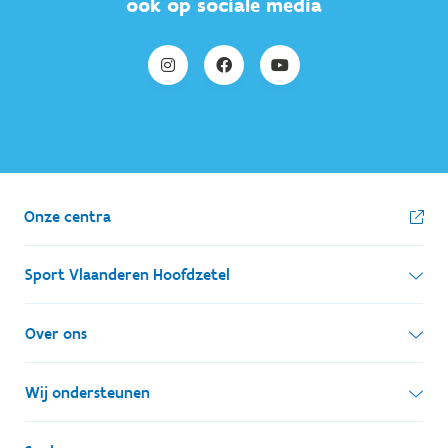
ook op sociale media
Onze centra
Sport Vlaanderen Hoofdzetel
Simon Bolivarlaan 17
Over ons
1000 Brussel
Wie zijn we, wat doen we
Wij ondersteunen
Ondernemingsnummer: BE 0248.142.826
Onze centra
Postadres
Lokale besturen