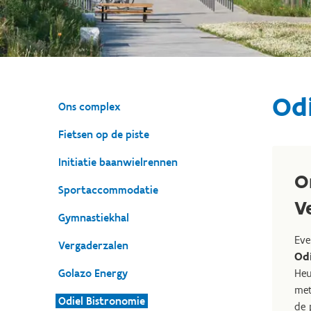
Odi
Ons complex
Fietsen op de piste
Initiatie baanwielrennen
O
Sportaccommodatie
V
Gymnastiekhal
Eve
Vergaderzalen
Odi
Golazo Energy
Heu
met
Odiel Bistronomie
de 