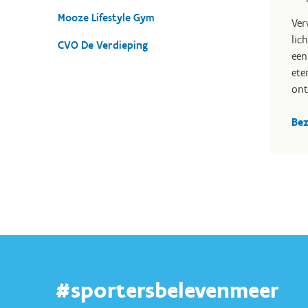
Mooze Lifestyle Gym
Ver
lic
CVO De Verdieping
een
ete
ont
Bez
#sportersbelevenmeer