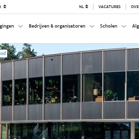
R
NL
VACATURES
OVE
igingen
Bedrijven & organisatoren
Scholen
Al
bod