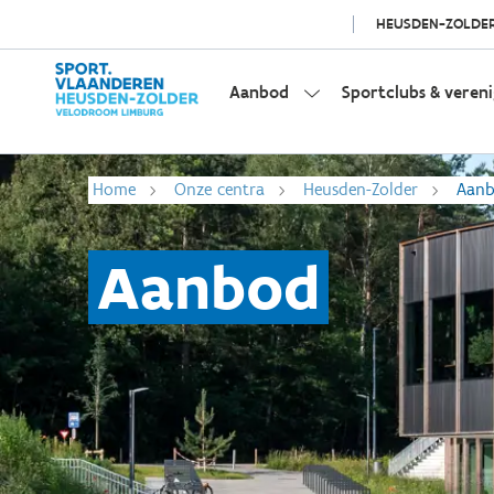
HEUSDEN-ZOLDE
Aanbod
Sportclubs & veren
Home
Onze centra
Heusden-Zolder
Aan
Aanbod