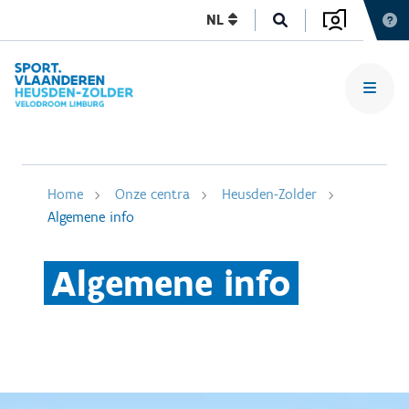
NL
Home
Onze centra
Heusden-Zolder
Algemene info
Algemene info