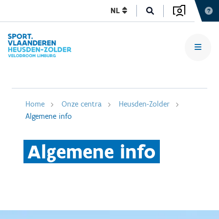
NL
Home
Onze centra
Heusden-Zolder
Algemene info
Algemene info