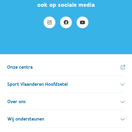
ook op sociale media
Onze centra
Sport Vlaanderen Hoofdzetel
Simon Bolivarlaan 17
Over ons
1000 Brussel
Wie zijn we, wat doen we
Wij ondersteunen
Ondernemingsnummer: BE 0248.142.826
Onze centra