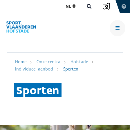
NL
Home
Onze centra
Hofstade
Individueel aanbod
Sporten
Sporten