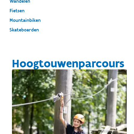
Wandelen
Fietsen
Mountainbiken
Skateboarden
Hoogtouwenparcours