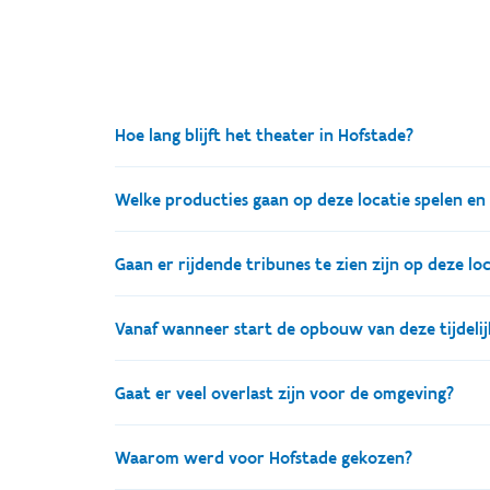
Hoe lang blijft het theater in Hofstade?
Wanneer het vergunningstraject is doorlopen wil St
Welke producties gaan op deze locatie spelen en
zullen er verschillende producties worden opgevoe
Over de concrete producties wordt later meer ge
Gaan er rijdende tribunes te zien zijn op deze lo
producties mag verwachten. De eerste productie s
In tegenstelling tot het theater in Puurs zal er 
Vanaf wanneer start de opbouw van deze tijdelij
creatieve mogelijkheden te ontwikkelen voor toeko
De exacte timing van de opbouw wordt later nog g
Gaat er veel overlast zijn voor de omgeving?
Studio 100 werkt hiervoor nauw samen met Sport V
Waarom werd voor Hofstade gekozen?
beperken van mogelijke hinder. Het domein van Sp