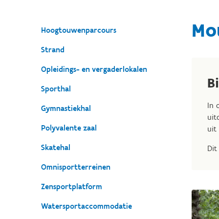
Mo
Hoogtouwenparcours
Strand
Opleidings- en vergaderlokalen
B
Sporthal
In 
Gymnastiekhal
uit
Polyvalente zaal
uit
Skatehal
Dit
Omnisportterreinen
Zensportplatform
Watersportaccommodatie