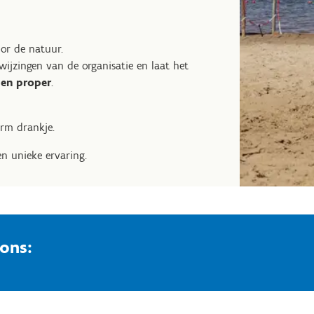
oor de natuur.
nwijzingen van de organisatie en laat het
 en proper
.
arm drankje.
een unieke ervaring.
ons: