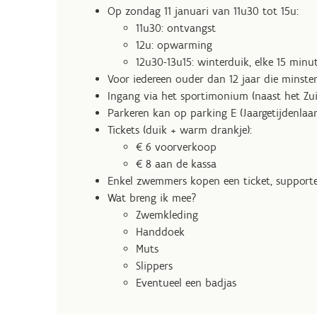
Op zondag 11 januari van 11u30 tot 15u:
11u30: ontvangst
12u: opwarming
12u30-13u15: winterduik, elke 15 min
Voor iedereen ouder dan 12 jaar die mins
Ingang via het sportimonium (naast het Z
Parkeren kan op parking E (Jaargetijdenlaa
Tickets (duik + warm drankje):
€ 6 voorverkoop
€ 8 aan de kassa
Enkel zwemmers kopen een ticket, support
Wat breng ik mee?
Zwemkleding
Handdoek
Muts
Slippers
Eventueel een badjas