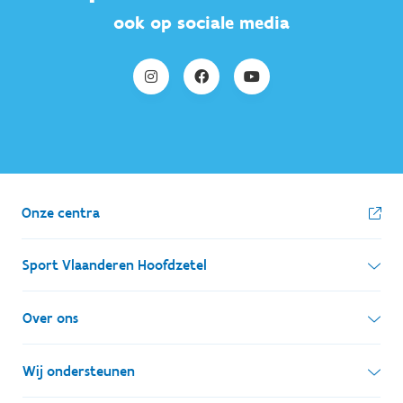
ook op sociale media
Onze centra
Sport Vlaanderen Hoofdzetel
Simon Bolivarlaan 17
Over ons
1000 Brussel
Wie zijn we, wat doen we
Wij ondersteunen
Ondernemingsnummer: BE 0248.142.826
Onze centra