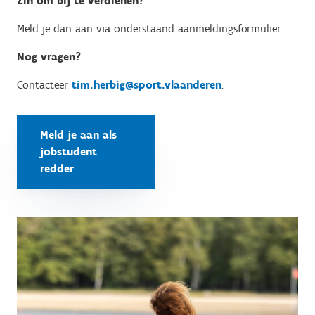
Zin om bij te verdienen?
Meld je dan aan via onderstaand aanmeldingsformulier.
Nog vragen?
Contacteer
tim.herbig@sport.vlaanderen
.
Meld je aan als
jobstudent
redder