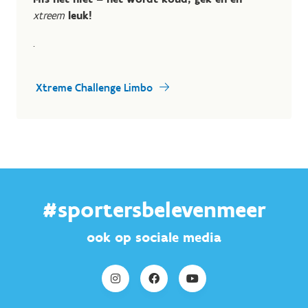
xtreem
leuk!
.
Xtreme Challenge Limbo
#sportersbelevenmeer
ook op sociale media