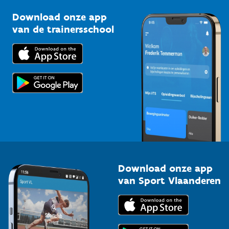
Sportclubs
Kennisplatform
Download onze app
Bedrijven
van de trainersschool
Downloads
Trainers en begeleiders
Voor de pers
Scholen
Topsporters
Organisatoren van sportevenementen
Download onze app
van Sport Vlaanderen