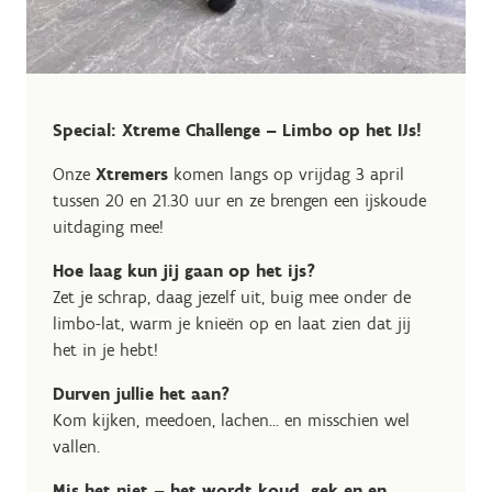
Special: Xtreme Challenge – Limbo op het IJs!
Onze
Xtremers
komen langs op vrijdag 3 april
tussen 20 en 21.30 uur en ze brengen een ijskoude
uitdaging mee!
Hoe laag kun jij gaan op het ijs?
Zet je schrap, daag jezelf uit, buig mee onder de
limbo-lat, warm je knieën op en laat zien dat jij
het in je hebt!
Durven jullie het aan?
Kom kijken, meedoen, lachen… en misschien wel
vallen.
Mis het niet – het wordt koud, gek en en