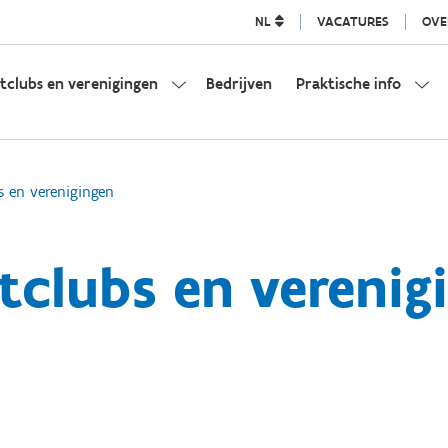
NL
VACATURES
OVE
tclubs en verenigingen
Bedrijven
Praktische info
s en verenigingen
tclubs en verenig