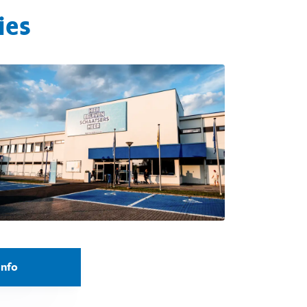
ies
info