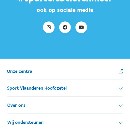
ook op sociale media
Onze centra
Sport Vlaanderen Hoofdzetel
Simon Bolivarlaan 17
Over ons
1000 Brussel
Wie zijn we, wat doen we
Wij ondersteunen
Ondernemingsnummer: BE 0248.142.826