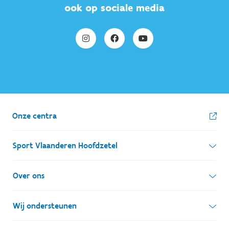
ook op sociale media
Onze centra
Sport Vlaanderen Hoofdzetel
Simon Bolivarlaan 17
Over ons
1000 Brussel
Wie zijn we, wat doen we
Wij ondersteunen
Ondernemingsnummer: BE 0248.142.826
Onze centra