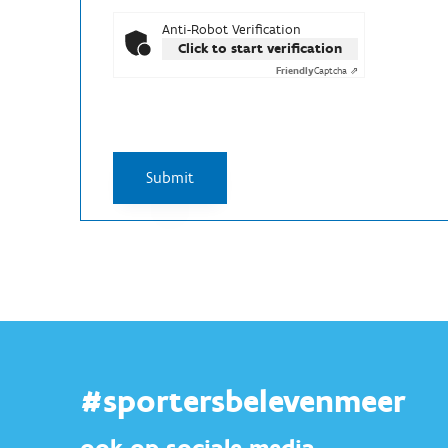
Anti-Robot Verification
Click to start verification
Friendly
Captcha ⇗
#sportersbelevenmeer
ook op sociale media