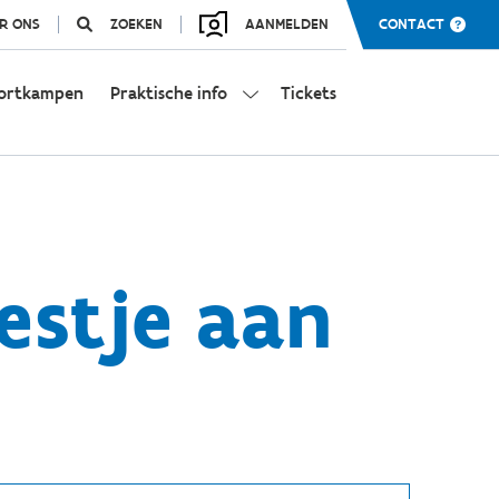
R ONS
ZOEKEN
AANMELDEN
CONTACT
ortkampen
Praktische info
Tickets
estje aan