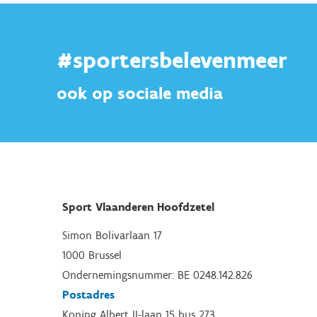
#sportersbelevenmeer
ook op sociale media
Sport Vlaanderen Hoofdzetel
Simon Bolivarlaan 17
1000 Brussel
Ondernemingsnummer: BE 0248.142.826
Postadres
Koning Albert II-laan 15 bus 273