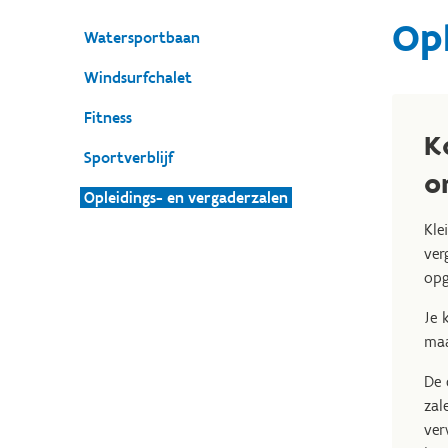
Opl
Watersportbaan
Windsurfchalet
Fitness
K
Sportverblijf
o
Opleidings- en vergaderzalen
Kle
ver
opg
Je 
maa
De 
zal
ver