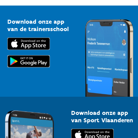
G-sport
Vlaamse Trainersschool
Sportclubs
Kennisplatform
Download onze app
Bedrijven
van de trainersschool
Downloads
Trainers en begeleiders
Voor de pers
Scholen
Topsporters
Organisatoren van sportevenementen
Download onze app
van Sport Vlaanderen