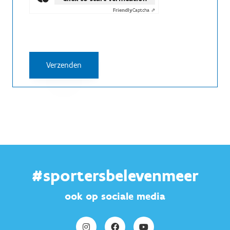
Friendly
Captcha ⇗
#sportersbelevenmeer
ook op sociale media