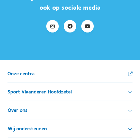
ook op sociale media
Onze centra
Sport Vlaanderen Hoofdzetel
Simon Bolivarlaan 17
Over ons
1000 Brussel
Wie zijn we, wat doen we
Wij ondersteunen
Ondernemingsnummer: BE 0248.142.826
Onze centra