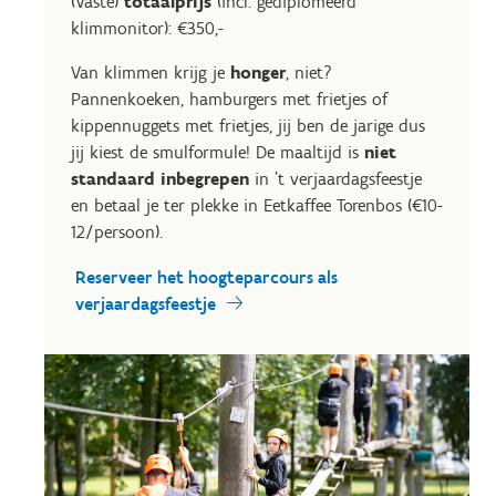
(Vaste)
totaalprijs
(incl. gediplomeerd
klimmonitor): €350,-
Van klimmen krijg je
honger
, niet?
Pannenkoeken, hamburgers met frietjes of
kippennuggets met frietjes, jij ben de jarige dus
jij kiest de smulformule! De maaltijd is
niet
standaard inbegrepen
in 't verjaardagsfeestje
en betaal je ter plekke in Eetkaffee Torenbos (€10-
12/persoon).
Reserveer het hoogteparcours als
verjaardagsfeestje