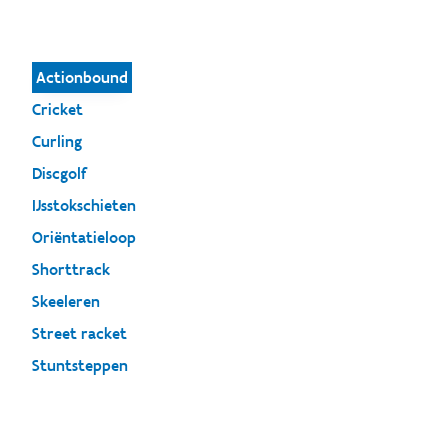
Actionbound
Cricket
Curling
Discgolf
IJsstokschieten
Oriëntatieloop
Shorttrack
Skeeleren
Street racket
Stuntsteppen