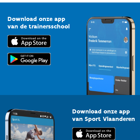
Vlaamse Trainersschool
Sportclubs
Kennisplatform
Download onze app
Bedrijven
van de trainersschool
Downloads
Trainers en begeleiders
Voor de pers
Scholen
Topsporters
Organisatoren van sportevenementen
Download onze app
van Sport Vlaanderen