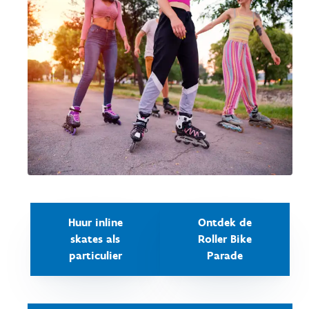
Huur inline
Ontdek de
skates als
Roller Bike
particulier
Parade