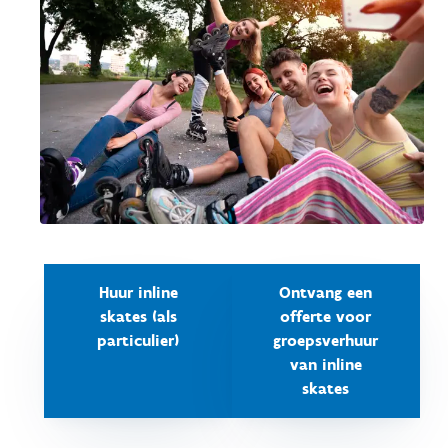
Huur inline
Ontvang een
skates (als
offerte voor
particulier)
groepsverhuur
van inline
skates