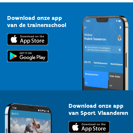
Vlaamse Trainersschool
Sportclubs
Kennisplatform
Download onze app
Bedrijven
van de trainersschool
Downloads
Trainers en begeleiders
Voor de pers
Scholen
Topsporters
Organisatoren van sportevenementen
Download onze app
van Sport Vlaanderen