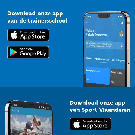
Sportclubs
Kennisplatform
Download onze app
Bedrijven
van de trainersschool
Downloads
Trainers en begeleiders
Voor de pers
Scholen
Topsporters
Organisatoren van sportevenementen
Download onze app
van Sport Vlaanderen