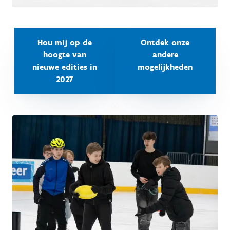
Hou mij op de
Ontdek onze
hoogte van
andere
nieuwe edities in
mogelijkheden
2027