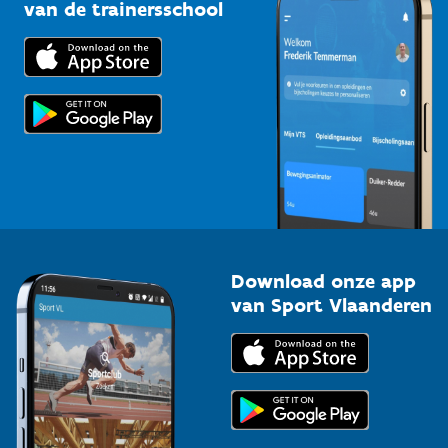
Bedrijven
van de trainersschool
Downloads
Trainers en begeleiders
Voor de pers
Scholen
Topsporters
Organisatoren van sportevenementen
Download onze app
van Sport Vlaanderen