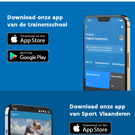
Vlaamse Trainersschool
Sportclubs
Kennisplatform
Download onze app
Bedrijven
van de trainersschool
Downloads
Trainers en begeleiders
Voor de pers
Scholen
Topsporters
Organisatoren van sportevenementen
Download onze app
van Sport Vlaanderen