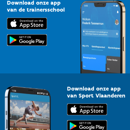
Kennisplatform
Download onze app
Bedrijven
van de trainersschool
Downloads
Trainers en begeleiders
Voor de pers
Scholen
Topsporters
Organisatoren van sportevenementen
Download onze app
van Sport Vlaanderen