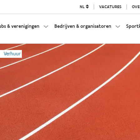
NL
VACATURES
OVE
ubs & verenigingen
Bedrijven & organisatoren
Sport
Verhuur