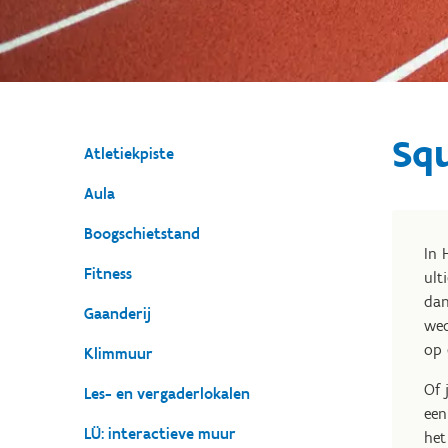
Sq
Atletiekpiste
Aula
Boogschietstand
In 
Fitness
ult
dan
Gaanderij
wed
op 
Klimmuur
Of 
Les- en vergaderlokalen
een
LÜ: interactieve muur
het