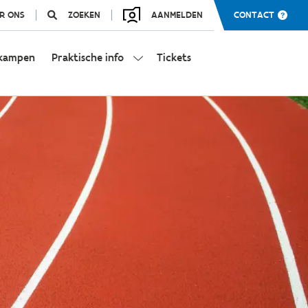
R ONS
ZOEKEN
AANMELDEN
CONTACT
kampen
Praktische info
Tickets