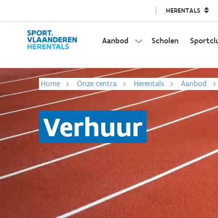
HERENTALS
Aanbod
Scholen
Sportcl
Home
Onze centra
Herentals
Aanbod
Verhuur