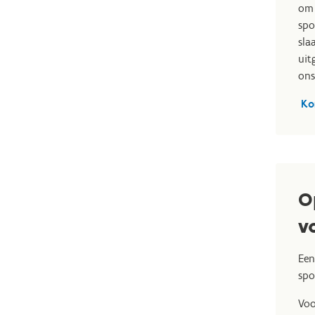
om 
spo
sla
uit
ons
Ko
O
v
Een
spo
Voo