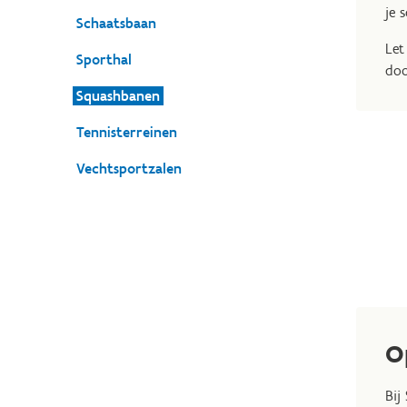
je 
Schaatsbaan
Let
Sporthal
doo
Squashbanen
Tennisterreinen
Vechtsportzalen
O
Bij