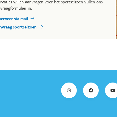
ervaties willen aanvragen voor het sportseizoen vullen ons
vraagformulier in.
serveer via mail
nvraag sportseizoen