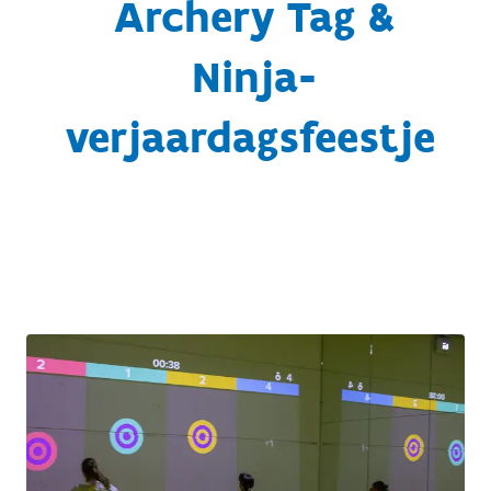
Archery Tag &
Ninja-
verjaardagsfeestje