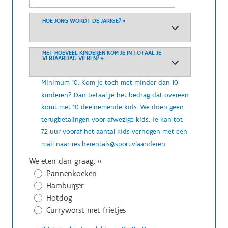
HOE JONG WORDT DE JARIGE?
*
MET HOEVEEL KINDEREN KOM JE IN TOTAAL JE
VERJAARDAG VIEREN?
*
Minimum 10. Kom je toch met minder dan 10
kinderen? Dan betaal je het bedrag dat overeen
komt met 10 deelnemende kids. We doen geen
terugbetalingen voor afwezige kids. Je kan tot
72 uur vooraf het aantal kids verhogen met een
mail naar res.herentals@sport.vlaanderen.
We eten dan graag:
*
Pannenkoeken
Hamburger
Hotdog
Curryworst met frietjes