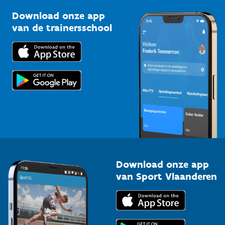
Sportclubs
Kennisplatform
Download onze app
Bedrijven
van de trainersschool
Downloads
Trainers en begeleiders
Voor de pers
Scholen
Topsporters
Organisatoren van sportevenementen
Download onze app
van Sport Vlaanderen