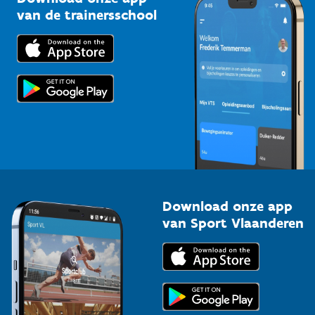
Bedrijven
van de trainersschool
Downloads
Trainers en begeleiders
Voor de pers
Scholen
Topsporters
Organisatoren van sportevenementen
Download onze app
van Sport Vlaanderen