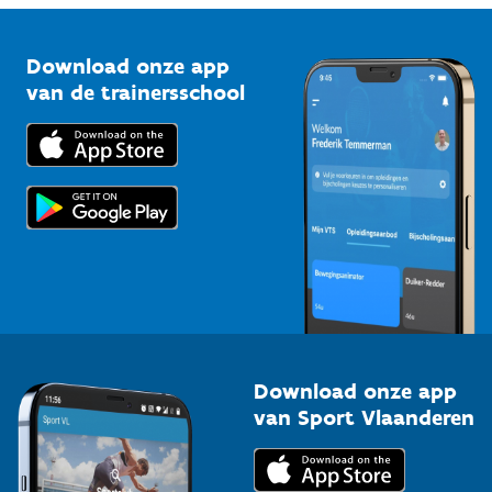
Vlaamse Trainersschool
Sportclubs
Kennisplatform
Download onze app
Bedrijven
van de trainersschool
Downloads
Trainers en begeleiders
Voor de pers
Scholen
Topsporters
Organisatoren van sportevenementen
Download onze app
van Sport Vlaanderen