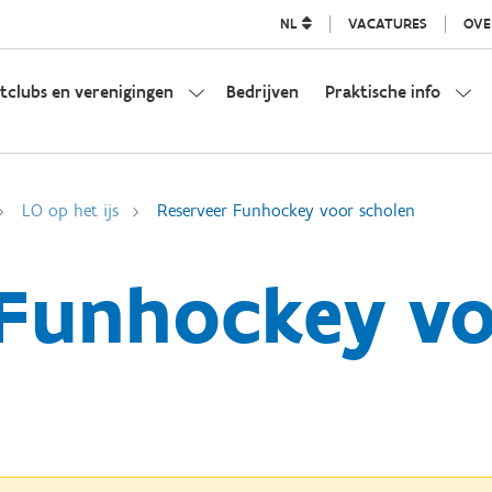
NL
VACATURES
OVE
tclubs en verenigingen
Bedrijven
Praktische info
LO op het ijs
Reserveer Funhockey voor scholen
 Funhockey vo