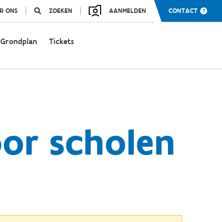
R ONS
ZOEKEN
AANMELDEN
CONTACT
Grondplan
Tickets
or scholen