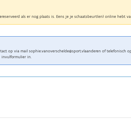
 gereserveerd als er nog plaats is. Eens je je schaatsbeurt(en) online hebt
act op via mail sophie.vanoverschelde@sport.vlaanderen of telefonisch o
invulformulier in.