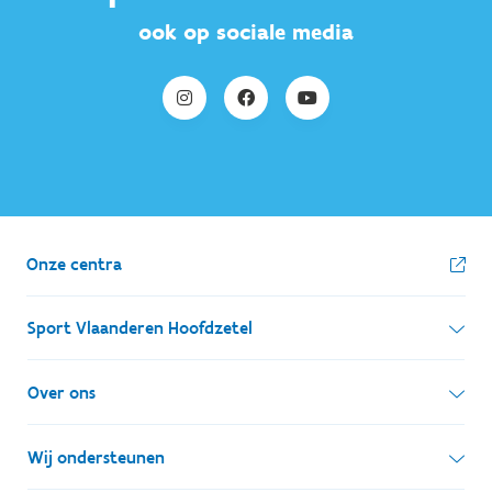
ook op sociale media
Onze centra
Sport Vlaanderen Hoofdzetel
Simon Bolivarlaan 17
Over ons
1000 Brussel
Wie zijn we, wat doen we
Wij ondersteunen
Ondernemingsnummer: BE 0248.142.826