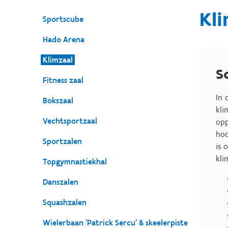
Kli
Sportscube
Hado Arena
Klimzaal
S
Fitness zaal
In 
Bokszaal
kli
Vechtsportzaal
opp
hoo
Sportzalen
is 
kli
Topgymnastiekhal
Danszalen
Squashzalen
Wielerbaan 'Patrick Sercu' & skeelerpiste