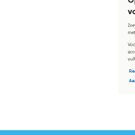
v
Zoe
met
Voo
acc
vul
Re
Aa