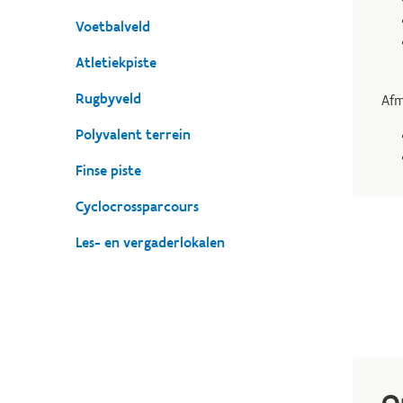
Voetbalveld
Atletiekpiste
Rugbyveld
Afm
Polyvalent terrein
Finse piste
Cyclocrossparcours
Les- en vergaderlokalen
O