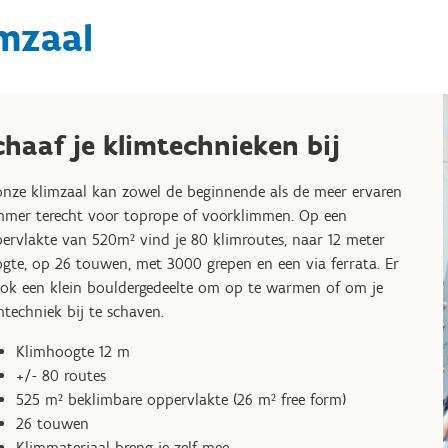
mzaal
chaaf je klimtechnieken bij
onze klimzaal kan zowel de beginnende als de meer ervaren
mmer terecht voor toprope of voorklimmen. Op een
ervlakte van 520m² vind je 80 klimroutes, naar 12 meter
gte, op 26 touwen, met 3000 grepen en een via ferrata. Er
ook een klein bouldergedeelte om op te warmen of om je
mtechniek bij te schaven.
Klimhoogte 12 m
+/- 80 routes
525 m² beklimbare oppervlakte (26 m² free form)
26 touwen
Klimmateriaal breng je zelf mee