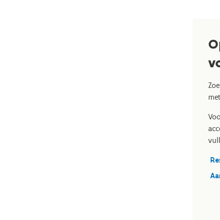
O
v
Zoe
met
Voo
acc
vul
Re
Aa