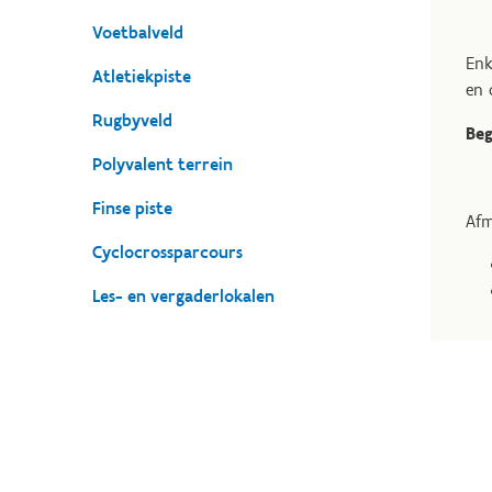
Voetbalveld
Enk
Atletiekpiste
en 
Rugbyveld
Beg
Polyvalent terrein
Finse piste
Afm
Cyclocrossparcours
Les- en vergaderlokalen