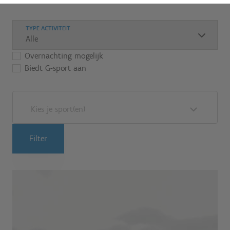
TYPE ACTIVITEIT
Overnachting mogelijk
Biedt G-sport aan
Kies je sport(en)
Filter