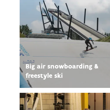
Big air snowboarding &
freestyle ski