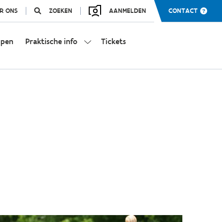
R ONS
ZOEKEN
AANMELDEN
CONTACT
mpen
Praktische info
Tickets