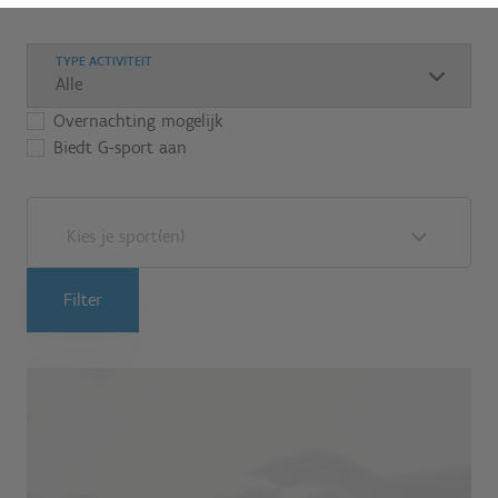
TYPE ACTIVITEIT
Overnachting mogelijk
Biedt G-sport aan
Kies je sport(en)
Filter