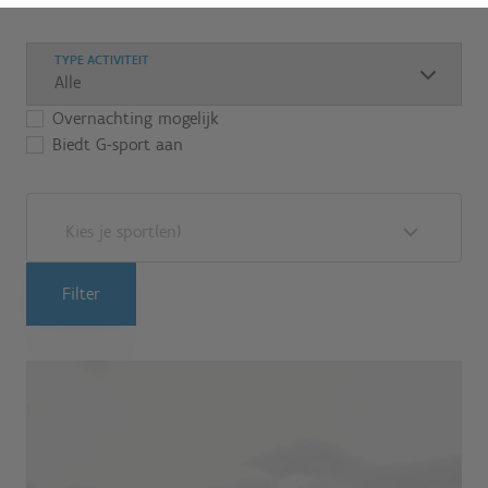
TYPE ACTIVITEIT
Overnachting mogelijk
Biedt G-sport aan
Kies je sport(en)
Filter