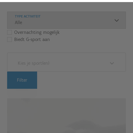
TYPE ACTIVITEIT
Overnachting mogelijk
Biedt G-sport aan
Kies je sport(en)
Filter