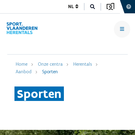
NL
Home
Onze centra
Herentals
Aanbod
Sporten
Sporten