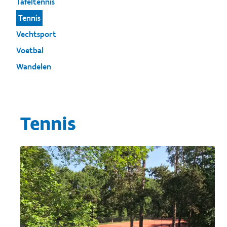
Tafeltennis
Tennis
Vechtsport
Voetbal
Wandelen
Tennis