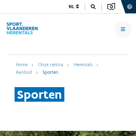
NL
Home
Onze centra
Herentals
Aanbod
Sporten
Sporten