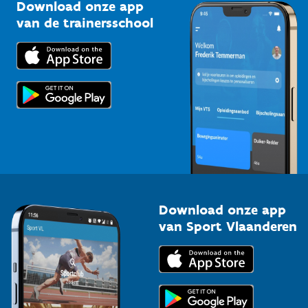
Kennisplatform
Download onze app
Bedrijven
van de trainersschool
Downloads
Trainers en begeleiders
Voor de pers
Scholen
Topsporters
Organisatoren van sportevenementen
Download onze app
van Sport Vlaanderen