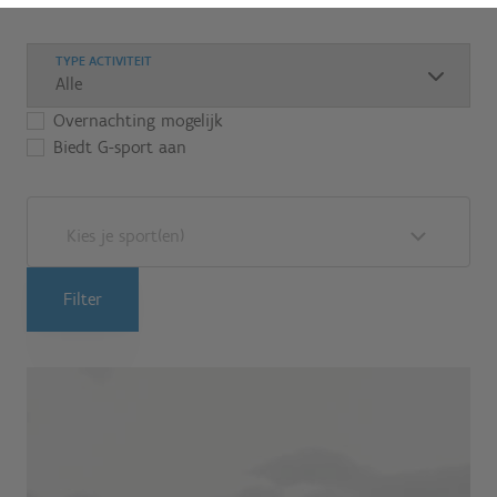
TYPE ACTIVITEIT
Overnachting mogelijk
Biedt G-sport aan
Kies je sport(en)
Filter