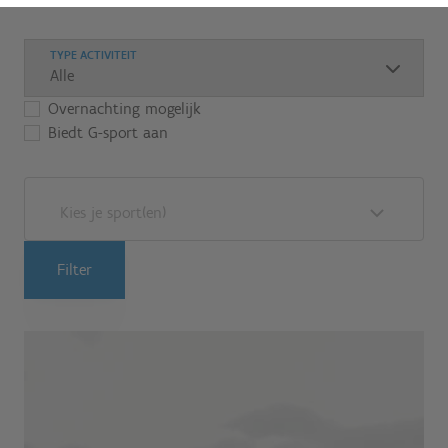
TYPE ACTIVITEIT
Overnachting mogelijk
Biedt G-sport aan
Kies je sport(en)
Filter