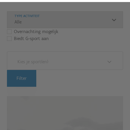
TYPE ACTIVITEIT
Overnachting mogelijk
Biedt G-sport aan
Kies je sport(en)
Filter