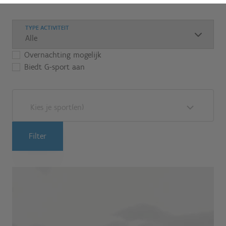
TYPE ACTIVITEIT
Overnachting mogelijk
Biedt G-sport aan
Kies je sport(en)
Filter