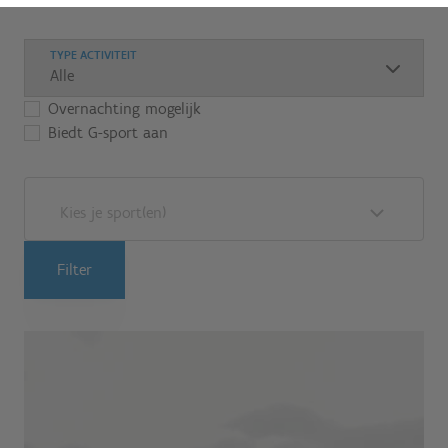
TYPE ACTIVITEIT
Overnachting mogelijk
Biedt G-sport aan
Kies je sport(en)
Filter